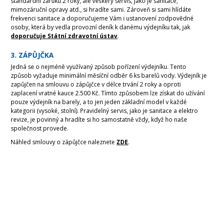
standardní záruku 2 roky, ale veškerý servis, jako je sanitace,
mimozáruční opravy atd., si hradíte sami. Zároveň si sami hlídáte
frekvenci sanitace a doporučujeme Vám i ustanovení zodpovědné
osoby, která by vedla provozní deník k danému výdejníku tak, jak
doporučuje Státní zdravotní ústav
.
3. ZÁPŮJČKA
Jedná se o nejméně využívaný způsob pořízení výdejníku. Tento
způsob vyžaduje minimální měsíční odběr 6 ks barelů vody. Výdejník je
zapůjčen na smlouvu o zápůjčce v délce trvání 2 roky a oproti
zaplacení vratné kauce 2.500 Kč. Tímto způsobem lze získat do užívání
pouze výdejník na barely, a to jen jeden základní model v každé
kategorii (vysoké, stolní). Pravidelný servis, jako je sanitace a elektro
revize, je povinný a hradíte si ho samostatně vždy, když ho naše
společnost provede.
Náhled smlouvy o zápůjčce naleznete
ZDE
.
ADRESA
AQUARA s.r.o.