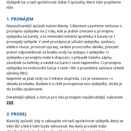
Výdejník lze u naší společnosti získat 3 způsoby, které Vám popíšeme
níže.
1. PRONÁJEM
Nejvyužívanější způsob našimi klienty. S klientem uzavřeme smlouvu o
pronájmu výdejníku na 2 roky, kde je jediné omezení u pronájmu
výdejníku na barely, a to minimální měsíční spotřeba 3 barely na 1
pronajatý výdejník. V ceně pronájmu je užívání výdejníku, sanitace,
elektro revize, provozní opravy, vedení provozního deníku, převzetí
právní odpovědnosti za kvalitu vody na výstupu z výdejníku. U
výdejníku v pronájmu máte k dispozici, v případě Vašeho zájmu,
zásobník na kelímky a návlek na barel v ceně nájemného. U pronájmu
výdejníku na vodovodní řad je v ceně i filtr a pravidelná sanitace včetně
výměny filtrů.
Nájemné se platí vždy na 3 měsíce dopředu, což je nastaveno i v
detailu produktu. Budete-li si chtít pronajmout více výdejníků, vložte je
do košíku opakovaně.
Detailnější výklad, v čem je pro Vás pronájem nejvýhodnější, naleznete
ZDE
.
2. PRODEJ
Klasický způsob, kdy si zakoupíte od naší společnosti výdejník, který se
Vám líbí a který Vám bude vyhovovat. Na daný produkt máte