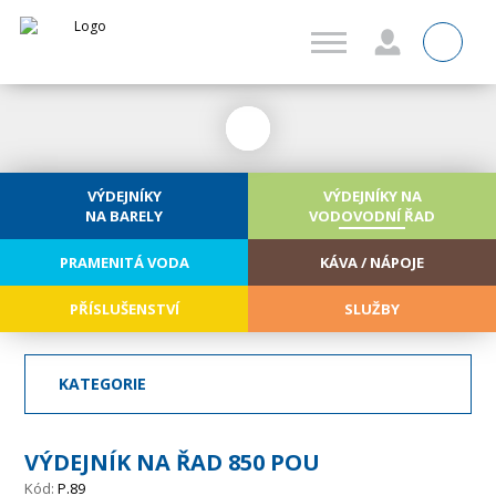
0
VÝDEJNÍKY
VÝDEJNÍKY NA
NA BARELY
VODOVODNÍ ŘAD
PRAMENITÁ VODA
KÁVA / NÁPOJE
PŘÍSLUŠENSTVÍ
SLUŽBY
KATEGORIE
VÝDEJNÍK NA ŘAD 850 POU
Kód:
P.89