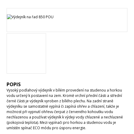
POPIS
Vysoký podlahový výdejník v bílém provedení na studenou a horkou
vodu určený k postavení na zem. Kromě vrchní přední části a střední
černé části je výdejník vyroben z bílého plechu. Na zadní straně
výdejníku se samostatně vypíná či zapíná ohřev a chlazení, takže je
možnost při vypnutí ohřevu čerpat z červeného kohoutku vodu
nechlazenou a používat výdejník k výdeji vody chlazené a nechlazené
(pokojová teplota). Mezi vypínači pro horkou a studenou vodu je
umístěn spínač ECO módu pro úsporu energie.