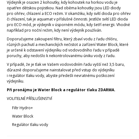
Výdejník je osazen 2 kohoutky, kdy kohoutek na horkou vodu je
opatřen dětskou pojistkou. Nad oběma kohoutky jsou LED diody
pro ohřev, chlazení a ECO režim. V okamžiku, kdy svítí dioda pro ohřev
či chlazení, tak je aquamat v příslušné činnosti. Jestliže svítí LED dioda
pro ECO mód, je výdejník v úsporném módu, kdy šetří energii. Vhodné
například pro noční režim, kdy není výdejník používán.
Doporučujeme zakoupení filtru, který zbaví vodu z řadu chlóru,
různých pachutí a mechanických nečistot a zařízení Water Block, které
je určené k odstavení výdejníku od vodovodního řadu v případě
poruchy, aby nedošlo k nekontrolovanému úniku vody z řadu.
V případě, že je tlak ve Vašem vodovodním řadu vyšší než 3,5 baru,
důrazně doporučujeme nainstalovat před vstup do výdejníku
i regulátor tlaku vody, abyste předešli nevratnému poškození
výdejníku.
Při pronájmu je Water Block a regulátor tlaku ZDARMA.
VOLITELNÉ PŘÍSLUŠENSTVÍ
Filtr Hydro+
Water Block
Regulátor tlaku vody