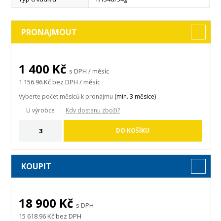
číst více
PRONAJMOUT
1 400
Kč
s DPH / měsíc
1 156.96
Kč bez DPH / měsíc
Vyberte počet měsíců k pronájmu
(min. 3 měsíce)
U výrobce
Kdy dostanu zboží?
DO KOŠÍKU
KOUPIT
18 900
Kč
s DPH
15 618.96
Kč bez DPH