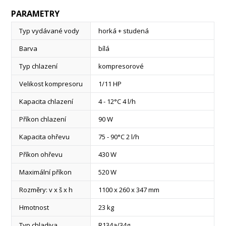
PARAMETRY
Typ vydávané vody
horká + studená
Barva
bílá
Typ chlazení
kompresorové
Velikost kompresoru
1/11 HP
Kapacita chlazení
4 - 12°C 4 l/h
Příkon chlazení
90 W
Kapacita ohřevu
75 - 90°C 2 l/h
Příkon ohřevu
430 W
Maximální příkon
520 W
Rozměry: v x š x h
1100 x 260 x 347 mm
Hmotnost
23 kg
Typ chladiva
R134a/34g